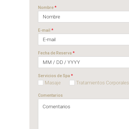
Nombre
*
E-mail
*
Fecha de Reserva
*
Servicios de Spa
*
Masaje
Tratamientos Corporales
Comentarios