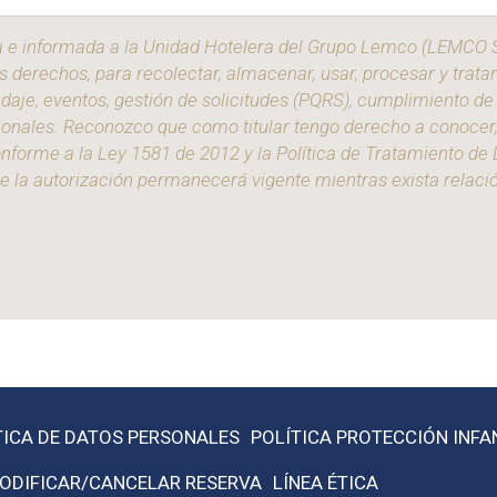
esa e informada a la Unidad Hotelera del Grupo Lemco (LEMCO
s derechos, para recolectar, almacenar, usar, procesar y trata
aje, eventos, gestión de solicitudes (PQRS), cumplimiento de 
les. Reconozco que como titular tengo derecho a conocer, act
onforme a la Ley 1581 de 2012 y la Política de Tratamiento de
que la autorización permanecerá vigente mientras exista relaci
TICA DE DATOS PERSONALES
POLÍTICA PROTECCIÓN INFA
ODIFICAR/CANCELAR RESERVA
LÍNEA ÉTICA