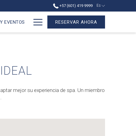
+57 (601) 419 9999
Es
Hamburger
 Y EVENTOS
RESERVAR AHORA
Menu
 IDEAL
daptar mejor su experiencia de spa. Un miembro
.