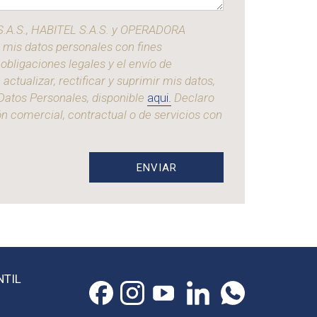
 S.A.S., HABITEL S.A.S. y OPERADORA
r mis datos personales con fines
obligaciones legales y el envío de
ualizar, rectificar y suprimir mis datos,
 Datos Personales, disponible
aqui.
Declaro
ón comercial, contractual o de servicios con
ENVIAR
NTIL