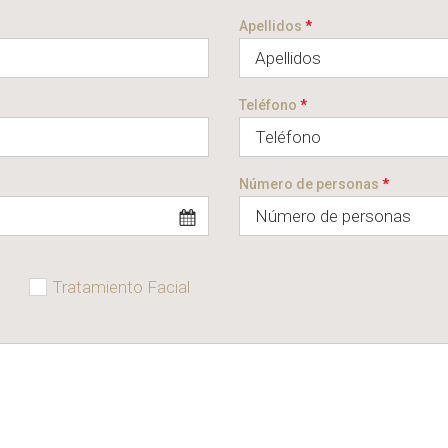
Apellidos
*
Teléfono
*
Número de personas
*
Tratamiento Facial