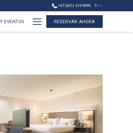
+57 (601) 419 9999
Es
Hamburger
 Y EVENTOS
RESERVAR AHORA
Menu