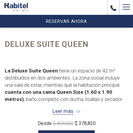
Ha
Me
RESERVAR AHORA
DELUXE SUITE QUEEN
La Deluxe Suite Queen
tiene un espacio de 42 m²
distribuidos en dos ambientes. La zona social incluye
una sala de estar, mientras que la habitación principal
cuenta con una cama Queen Size (1.60 x 1.90
metros)
, baño completo con ducha, toallas y secador
de pelo, clóset, mini nevera, caja de seguridad, cortinas
Leer más
blackout y televisor Smart TV/LCD.
La habitación tiene capacidad para un máximo de 3
Desde
$ 403,000
$ 378,820
personas.