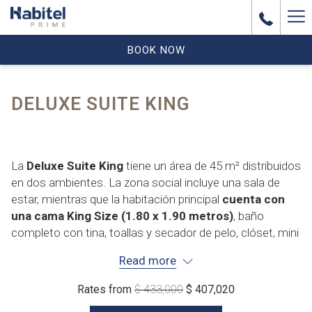
Ha
Me
BOOK NOW
DELUXE SUITE KING
La
Deluxe Suite King
tiene un área de 45 m² distribuidos
en dos ambientes. La zona social incluye una sala de
estar, mientras que la habitación principal
cuenta con
una cama King Size (1.80 x 1.90 metros)
, baño
completo con tina, toallas y secador de pelo, clóset, mini
nevera, caja de seguridad, cortinas blackout con control
Read more
y televisor Smart TV/LCD.
La habitación tiene capacidad para un máximo de 4
Rates from
$ 433,000
$ 407,020
personas, con una ocupación máxima de 3 adultos.