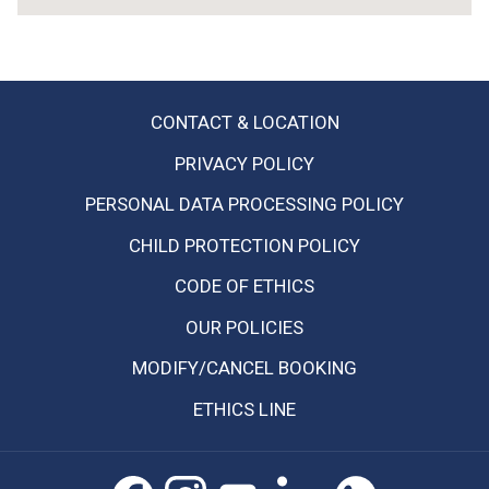
the
content
above
CONTACT & LOCATION
OPENS
PRIVACY POLICY
IN
PERSONAL DATA PROCESSING POLICY
A
NEW
CHILD PROTECTION POLICY
TAB
CODE OF ETHICS
OPENS
OUR POLICIES
IN
MODIFY/CANCEL BOOKING
A
NEW
ETHICS LINE
TAB